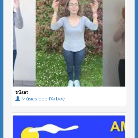
tr3set
Músics EEE l'Arboç