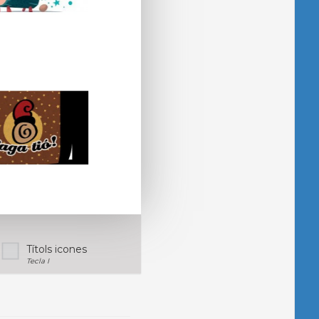
Títols icones
Tecla I