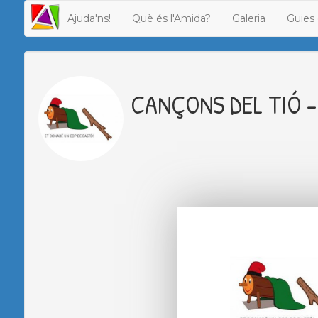
Ajuda'ns!
Què és l'Amida?
Galeria
Guies 
CANÇONS DEL TIÓ - 