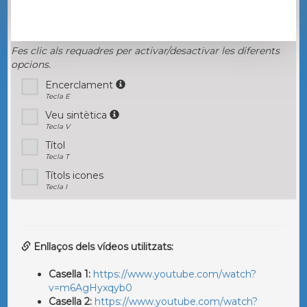
Fes clic als requadres per activar/desactivar les diferents
opcions.
Encerclament
Tecla E
Veu sintètica
Tecla V
Títol
Tecla T
Títols icones
Tecla I
Enllaços dels vídeos utilitzats:
Casella 1:
https://www.youtube.com/watch?
v=m6AgHyxqyb0
Casella 2:
https://www.youtube.com/watch?