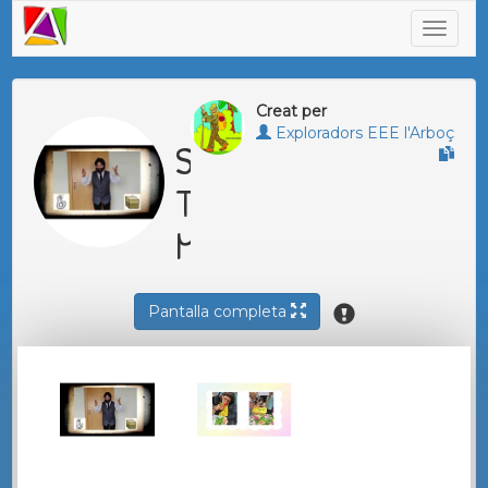
Creat per
Exploradors EEE l'Arboç
SETMANA
TEMÀTICA
MAIG 26
Pantalla completa