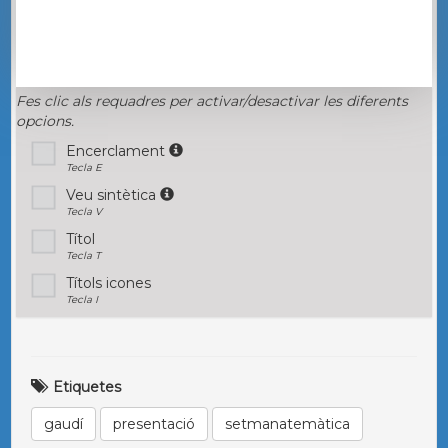
Fes clic als requadres per activar/desactivar les diferents
opcions.
Encerclament
Tecla E
Veu sintètica
Tecla V
Títol
Tecla T
Títols icones
Tecla I
Etiquetes
gaudí
presentació
setmanatemàtica