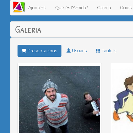
Ajuda'ns!
Què és l'Amida?
Galeria
Guies 
Galeria
Presentacions
Usuaris
Taulells