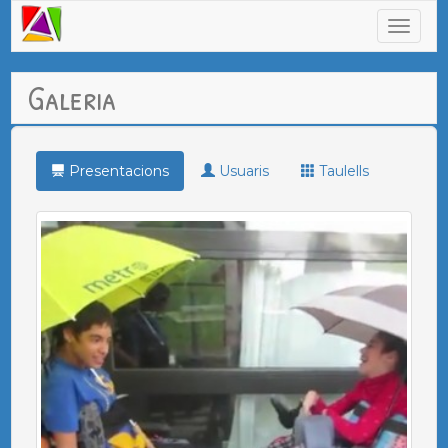
Galeria
Presentacions
Usuaris
Taulells