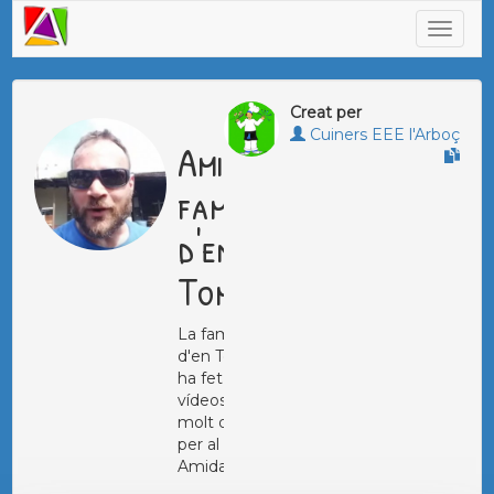
Creat per
Cuiners EEE l'Arboç
Amida
família
d'en
Tomy
La família
d'en Tomy
ha fet
vídeos amb
molt d'amor
per al seu
Amida!