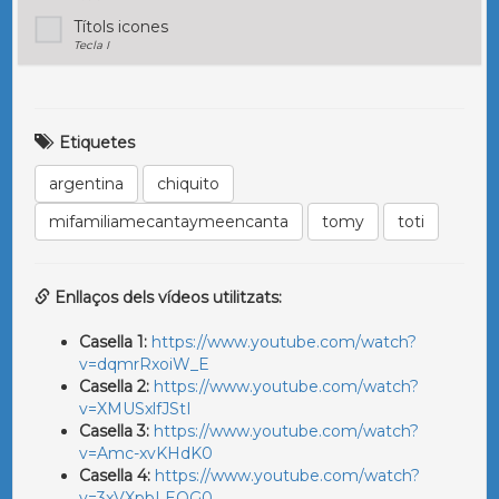
Títols icones
Tecla I
Etiquetes
argentina
chiquito
mifamiliamecantaymeencanta
tomy
toti
Enllaços dels vídeos utilitzats:
Casella 1:
https://www.youtube.com/watch?
v=dqmrRxoiW_E
Casella 2:
https://www.youtube.com/watch?
v=XMUSxlfJStI
Casella 3:
https://www.youtube.com/watch?
v=Amc-xvKHdK0
Casella 4:
https://www.youtube.com/watch?
v=3xVXpbLEOG0