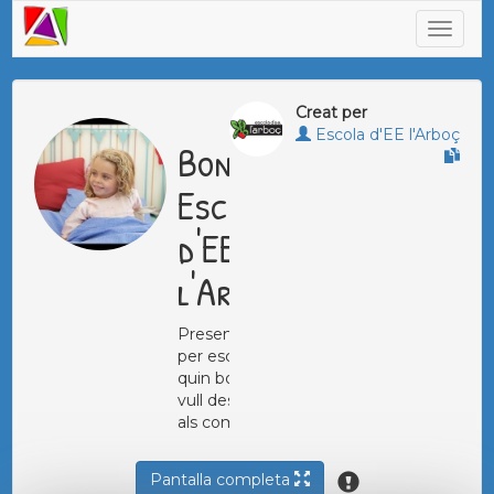
Creat per
Escola d'EE l'Arboç
Bon dia
Escola
d'EE
l'Arboç
Presentació
per escollir
quin bon dia
vull desitjar
als companys
Pantalla completa