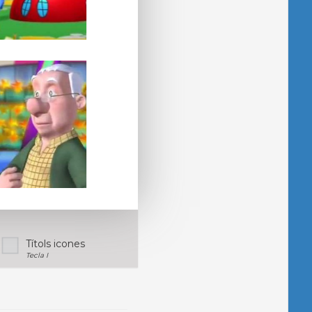
Títols icones
Tecla I