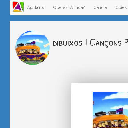
Ajuda'ns!
Què és l'Amida?
Galeria
Guies 
dibuixos I Cançons 