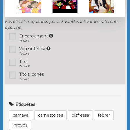
Fes clic als requadres per activar/desactivar les diferents
opcions.
Encerclament
Tecla E
Veu sintètica
Tecla V
Títol
Tecla T
Títols icones
Tecla I
Etiquetes
carnaval
carnestoltes
disfressa
febrer
inrevés