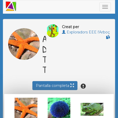
Creat per
Exploradors EEE l'Arboç
ANIMALS
DEL
TOCA
TOCA
Pantalla completa