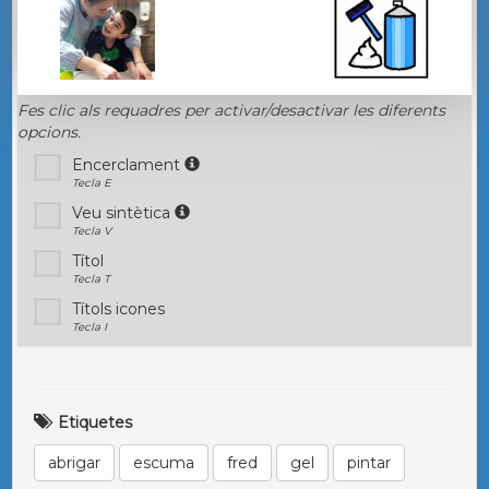
Fes clic als requadres per activar/desactivar les diferents
opcions.
Encerclament
Tecla E
Veu sintètica
Tecla V
Títol
Tecla T
Títols icones
Tecla I
Etiquetes
abrigar
escuma
fred
gel
pintar