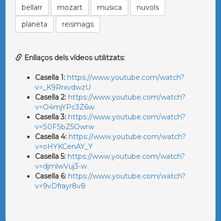
bellarr
mozart
musica
nuvols
planeta
reismags
Enllaços dels vídeos utilitzats:
Casella 1:
https://www.youtube.com/watch?
v=_K9RrxvdwzU
Casella 2:
https://www.youtube.com/watch?
v=O4mjYPc3Z6w
Casella 3:
https://www.youtube.com/watch?
v=S0FSbZ5Owrw
Casella 4:
https://www.youtube.com/watch?
v=oHYKCenAY_Y
Casella 5:
https://www.youtube.com/watch?
v=djmlwVuj3-w
Casella 6:
https://www.youtube.com/watch?
v=9vDfrayr8v8