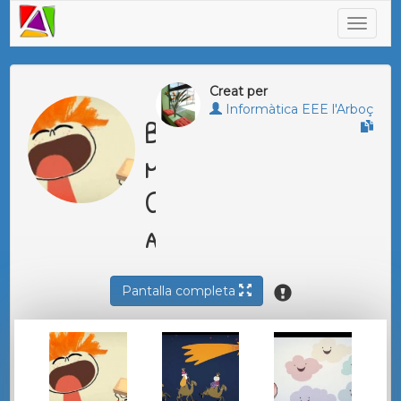
Creat per
Informàtica EEE l'Arboç
Bellaterra
música.
Cançons
animades 1
Pantalla completa