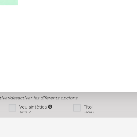
tivar/desactivar les diferents opcions.
Veu sintètica
Títol
Tecla V
Tecla T