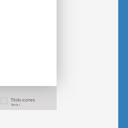
Títols icones
Tecla I