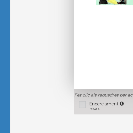
Fes clic als requadres per ac
Encerclament
Tecla E