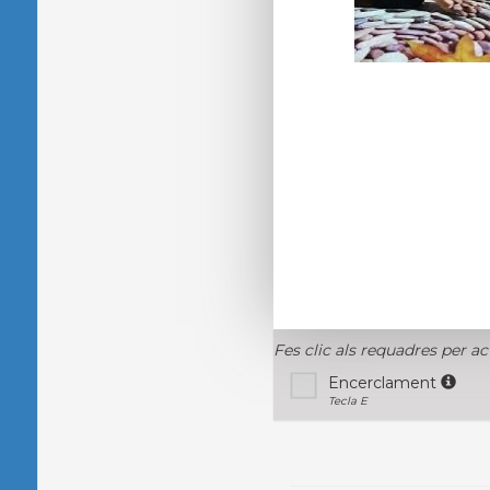
Fes clic als requadres per ac
Encerclament
Tecla E