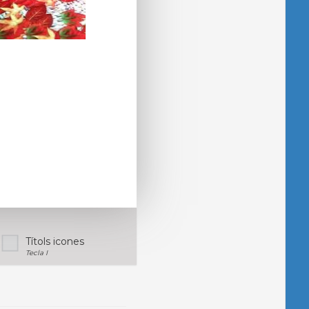
Títols icones
Tecla I