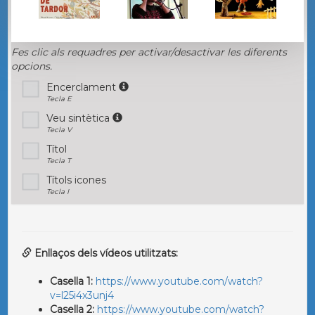
Fes clic als requadres per activar/desactivar les diferents
opcions.
Encerclament
Tecla E
Veu sintètica
Tecla V
Títol
Tecla T
Títols icones
Tecla I
Enllaços dels vídeos utilitzats:
Casella 1:
https://www.youtube.com/watch?
v=l25i4x3unj4
Casella 2:
https://www.youtube.com/watch?