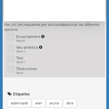
Fes clic als requadres per activar/desactivar les diferents
opcions.
Encerclament
Tecla E
Veu sintètica
Tecla V
Títol
Tecla T
Títols icones
Tecla I
Etiquetes
adamsaidi
aran
aruna
dina