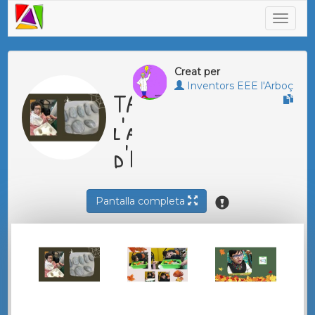
Creat per
Inventors EEE l'Arboç
TARDOR a
l'aula
d'INVENTORS
Pantalla completa