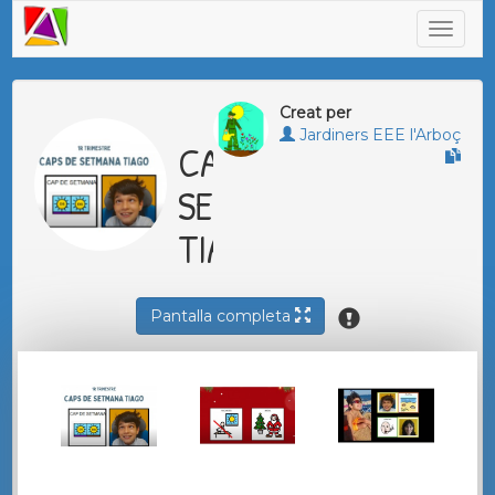
Creat per
Jardiners EEE l'Arboç
CAP DE
SETMANA
TIAGO
Pantalla completa