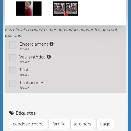
Fes clic als requadres per activar/desactivar les diferents
opcions.
Encerclament
Tecla E
Veu sintètica
Tecla V
Títol
Tecla T
Títols icones
Tecla I
Etiquetes
capdesetmana
família
jardiners
tiago