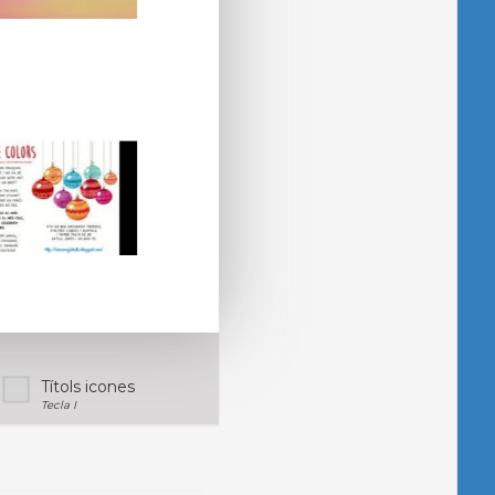
Títols icones
Tecla I