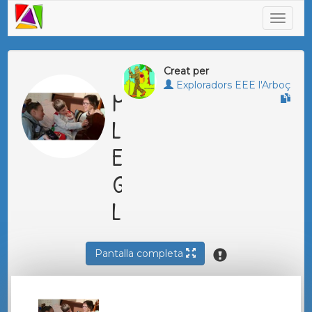
Creat per
Exploradors EEE l'Arboç
MÚSICA AMB
L'ANNA
EXPLORADORS
GENER 25
LLARGS
Pantalla completa