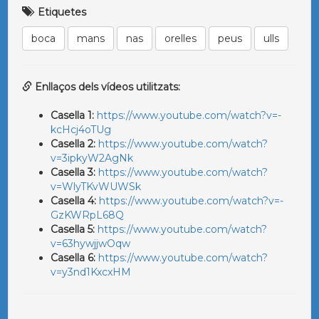
Etiquetes
boca
mans
nas
orelles
peus
ulls
Enllaços dels vídeos utilitzats:
Casella 1:
https://www.youtube.com/watch?v=-
kcHcj4oTUg
Casella 2:
https://www.youtube.com/watch?
v=3ipkyW2AgNk
Casella 3:
https://www.youtube.com/watch?
v=WlyTKvWUWSk
Casella 4:
https://www.youtube.com/watch?v=-
GzKWRpL68Q
Casella 5:
https://www.youtube.com/watch?
v=63hywjjwOqw
Casella 6:
https://www.youtube.com/watch?
v=y3nd1KxcxHM