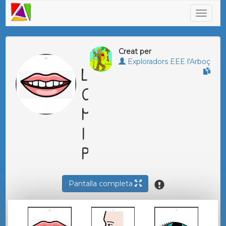
Creat per
Exploradors EEE l'Arboç
LA
CARA,
MANS
I
PEUS
Pantalla completa