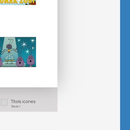
Títols icones
Tecla I