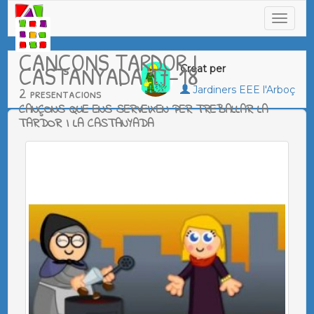
CANÇONS TARDOR I
CASTANYADA 17-18
Creat per
2 presentacions
Jardiners EEE l'Arboç
CANÇONS QUE ENS SERVEIXEN PER TREBALLAR LA
TARDOR I LA CASTANYADA