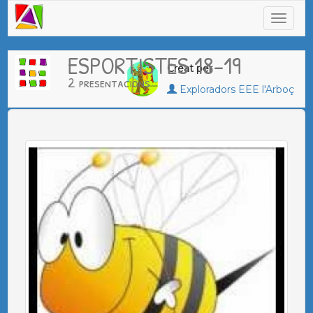
ESPORTISTES 18-19
Creat per
2 presentacions
Exploradors EEE l'Arboç