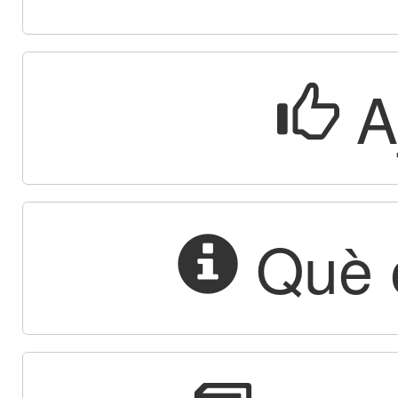
A
Què é