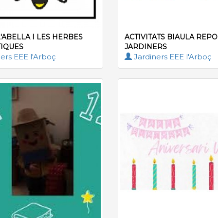
'ABELLA I LES HERBES
ACTIVITATS BIAULA REP
IQUES
JARDINERS
ers EEE l'Arboç
Jardiners EEE l'Arboç