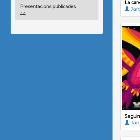
La can
Presentacions publicades
Jard
44
Seguime
Jard