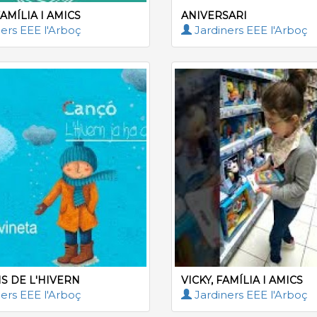
FAMÍLIA I AMICS
ANIVERSARI
ers EEE l'Arboç
Jardiners EEE l'Arboç
S DE L'HIVERN
VICKY, FAMÍLIA I AMICS
ers EEE l'Arboç
Jardiners EEE l'Arboç