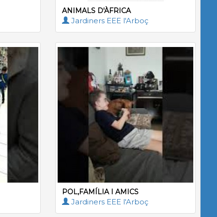
ANIMALS D'ÀFRICA
Jardiners EEE l'Arboç
POL,FAMÍLIA I AMICS
Jardiners EEE l'Arboç