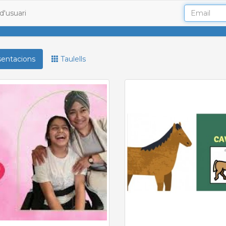
d'usuari
entacions
Taulells