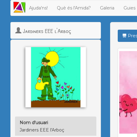
Ajuda'ns!
Què és l'Amida?
Galeria
Guies 
Jardiners EEE l'Arboç
Pres
Nom d'usuari
Jardiners EEE l'Arboç