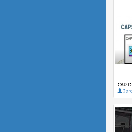
CAP D
Jard