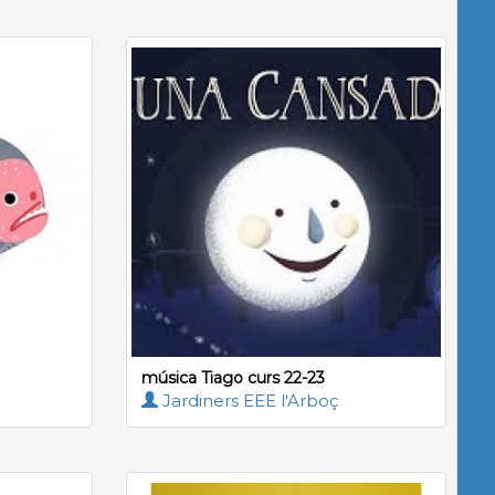
música Tiago curs 22-23
Jardiners EEE l'Arboç