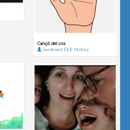
Cançó del cos
Jardiners EEE l'Arboç