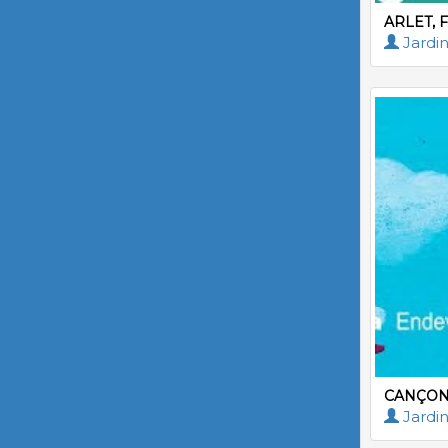
ARLET, 
Jardin
CANÇON
Jardin