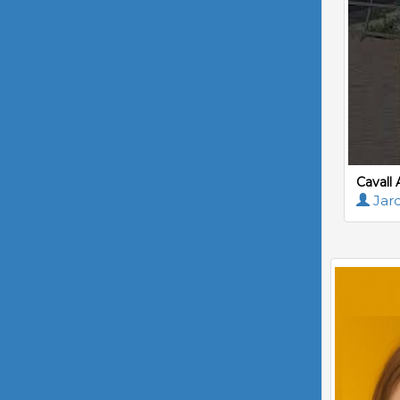
Cavall 
Jard