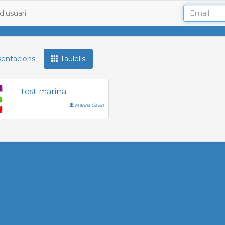
d'usuari
entacions
Taulells
test marina
Marina Gavin