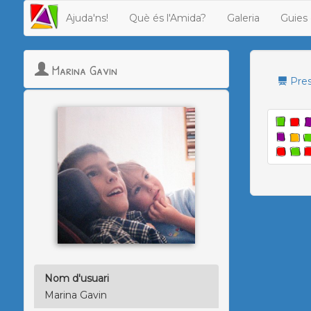
Ajuda'ns!
Què és l'Amida?
Galeria
Guies 
Marina Gavin
Pres
Nom d'usuari
Marina Gavin