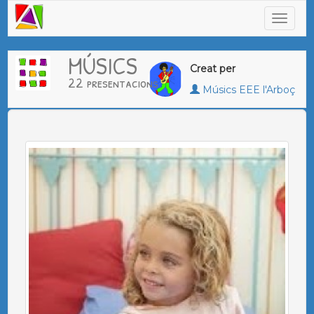
MÚSICS
Creat per
22 presentacions
Músics EEE l'Arboç