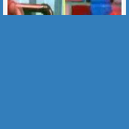
BOB MANETES
Jardiners EEE l'Arboç