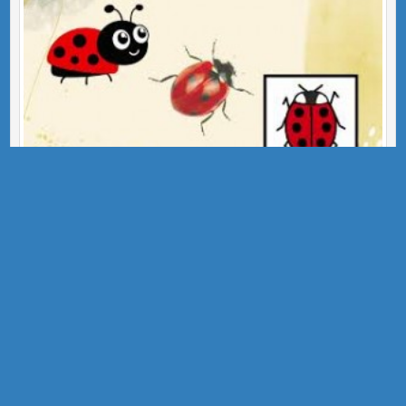
PARAULES LLARGUES - PARAULES CURTES
GENER 23
Inventors EEE l'Arboç