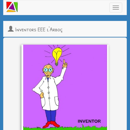
Inventors EEE l'Arboç