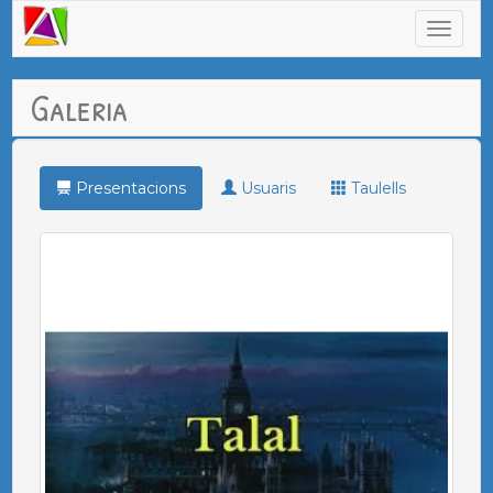
Galeria
Presentacions
Usuaris
Taulells