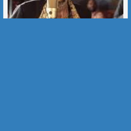
CANÇONS MIGDIA PINTORS 23-24
Pintors EEE l'Arboç