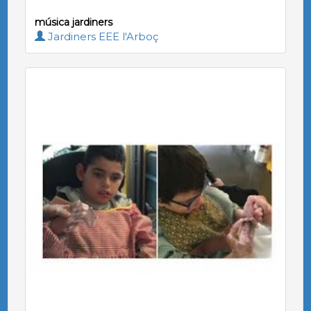
música jardiners
Jardiners EEE l'Arboç