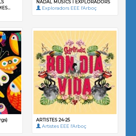
LS
NADAL MÚSICS I EXPLORADORS
ES...
Exploradors EEE l'Arboç
rgs)
ARTISTES 24-25
Artistes EEE l'Arboç