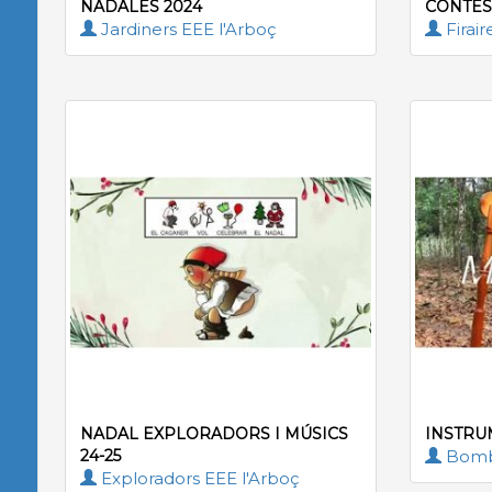
NADALES 2024
CONTES
Jardiners EEE l'Arboç
Firair
NADAL EXPLORADORS I MÚSICS
INSTRU
24-25
Bombe
Exploradors EEE l'Arboç