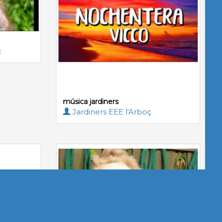
ç
música jardiners
Jardiners EEE l'Arboç