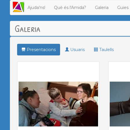
Ajuda'ns!
Què és l'Amida?
Galeria
Guies 
Galeria
Presentacions
Usuaris
Taulells