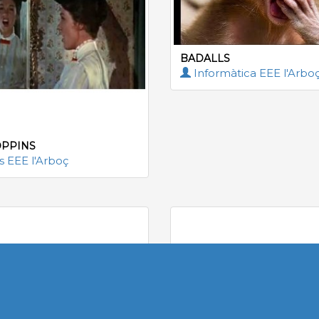
BADALLS
Informàtica EEE l'Arbo
OPPINS
s EEE l'Arboç