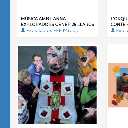
MÚSICA AMB L'ANNA
L'ORQU
EXPLORADORS GENER 25 LLARGS
CONTE 
Exploradors EEE l'Arboç
Explo